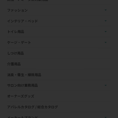
ファッション
インテリア・ベッド
トイレ用品
ケージ・ゲート
しつけ用品
介護用品
消臭・衛生・掃除用品
サロン向け業務用品
オーナーズグッズ
アパレルカタログ / 総合カタログ
メーカー＆ブランド