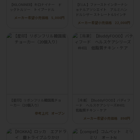
【KILONINER】キロナイナー ド
【F.I.A.】ファーストインターナシ
ッグトルソー トイプードル
ョナルアソシエイト アルミハン
ドルシザー ストレート 6.5インチ
メーカー希望小売価格
5,000円
メーカー希望小売価格
22,000円
【星印】リボンフリル韓国風チョ
［冷凍］【BuddyFOOD】バディフ
ーカー（20個入り）
ード ヘルスケアシリーズ#H01
低脂質チキン・ケア
参考上代
オープン
メーカー希望小売価格
898円