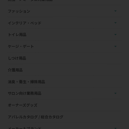
ファッション
インテリア・ベッド
トイレ用品
ケージ・ゲート
しつけ用品
介護用品
消臭・衛生・掃除用品
サロン向け業務用品
オーナーズグッズ
アパレルカタログ / 総合カタログ
メーカー＆ブランド