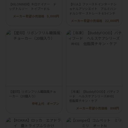
【KILONINER】キロナイナー ド
【F.I.A.】ファーストインターナシ
ッグトルソー トイプードル
ョナルアソシエイト アルミハン
ドルシザー ストレート 6.5インチ
メーカー希望小売価格
5,000円
メーカー希望小売価格
22,000円
【星印】リボンフリル韓国風チョ
［冷凍］【BuddyFOOD】バディフ
ーカー（20個入り）
ード ヘルスケアシリーズ#H01
低脂質チキン・ケア
参考上代
オープン
メーカー希望小売価格
898円