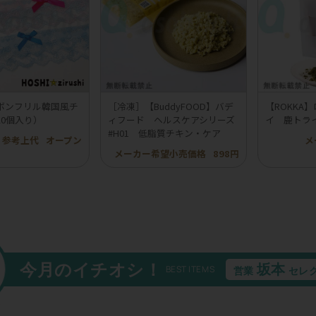
ボンフリル韓国風チ
［冷凍］【BuddyFOOD】バデ
【ROKKA
20個入り）
ィフード ヘルスケアシリーズ
イ 鹿トラ
#H01 低脂質チキン・ケア
参考上代
オープン
メ
メーカー希望小売価格
898円
今月のイチオシ！
坂本
BEST ITEMS
営業
セレ