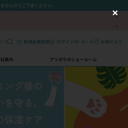
きませんのでご了承ください。
C
l
o
s
e
新規会員登録
ログイン
カート
お気に入り
会社案内
アソボラボショールーム