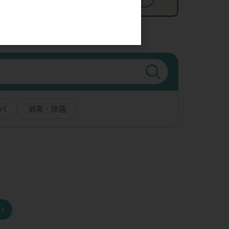
。
パ
消臭・除菌