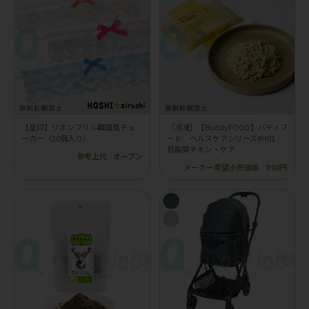
【星印】リボンフリル韓国風チョ
［冷凍］【BuddyFOOD】バディフ
ーカー（20個入り）
ード ヘルスケアシリーズ#H01
低脂質チキン・ケア
参考上代
オープン
メーカー希望小売価格
898円