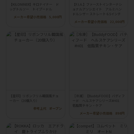
【KILONINER】キロナイナー ド
【F.I.A.】ファーストインターナシ
ッグトルソー トイプードル
ョナルアソシエイト アルミハン
ドルシザー ストレート 6.5インチ
メーカー希望小売価格
5,000円
メーカー希望小売価格
22,000円
【星印】リボンフリル韓国風チョ
［冷凍］【BuddyFOOD】バディフ
ーカー（20個入り）
ード ヘルスケアシリーズ#H01
低脂質チキン・ケア
参考上代
オープン
メーカー希望小売価格
898円