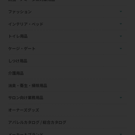
ファッション
インテリア・ベッド
トイレ用品
ケージ・ゲート
しつけ用品
介護用品
消臭・衛生・掃除用品
サロン向け業務用品
オーナーズグッズ
アパレルカタログ / 総合カタログ
メーカー＆ブランド