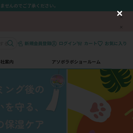
きませんのでご了承ください。
C
l
o
s
e
新規会員登録
ログイン
カート
お気に入り
会社案内
アソボラボショールーム