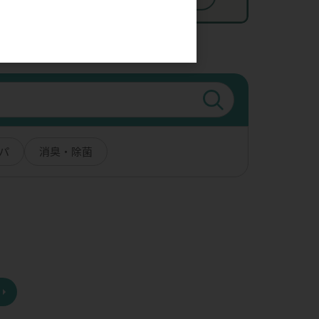
。
パ
消臭・除菌