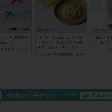
ボンフリル韓国風チ
［冷凍］【BuddyFOOD】バデ
【ROKKA
20個入り）
ィフード ヘルスケアシリーズ
イ 鹿トラ
#H01 低脂質チキン・ケア
参考上代
オープン
メ
メーカー希望小売価格
898円
今月のイチオシ！
坂本
BEST ITEMS
営業
セレ