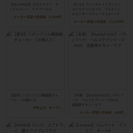
【KILONINER】キロナイナー ド
【F.I.A.】ファーストインターナシ
ッグトルソー トイプードル
ョナルアソシエイト アルミハン
ドルシザー ストレート 6.5インチ
メーカー希望小売価格
5,000円
メーカー希望小売価格
22,000円
【星印】リボンフリル韓国風チョ
［冷凍］【BuddyFOOD】バディフ
ーカー（20個入り）
ード ヘルスケアシリーズ#H01
低脂質チキン・ケア
参考上代
オープン
メーカー希望小売価格
898円