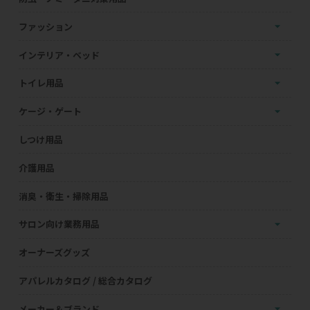
ファッション
インテリア・ベッド
トイレ用品
ケージ・ゲート
しつけ用品
介護用品
消臭・衛生・掃除用品
サロン向け業務用品
オーナーズグッズ
アパレルカタログ / 総合カタログ
メーカー＆ブランド