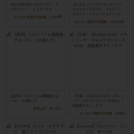
【KILONINER】キロナイナー ド
【F.I.A.】ファーストインターナシ
ッグトルソー トイプードル
ョナルアソシエイト アルミハン
ドルシザー ストレート 6.5インチ
メーカー希望小売価格
5,000円
メーカー希望小売価格
22,000円
【星印】リボンフリル韓国風チョ
［冷凍］【BuddyFOOD】バディフ
ーカー（20個入り）
ード ヘルスケアシリーズ#H01
低脂質チキン・ケア
参考上代
オープン
メーカー希望小売価格
898円