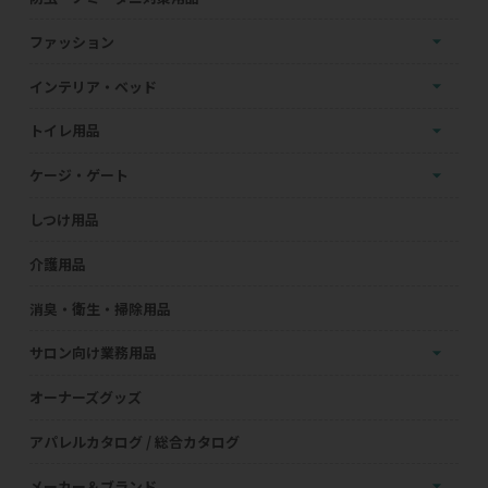
ファッション
インテリア・ベッド
トイレ用品
ケージ・ゲート
しつけ用品
介護用品
消臭・衛生・掃除用品
サロン向け業務用品
オーナーズグッズ
アパレルカタログ / 総合カタログ
メーカー＆ブランド