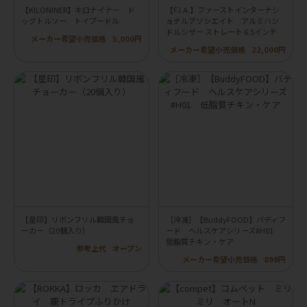
【KILONINER】キロナイナー ド
【F.I.A.】ファーストインターナシ
ッグトルソー トイプードル
ョナルアソシエイト アルミハン
ドルシザー ストレート 6.5インチ
メーカー希望小売価格
5,000円
メーカー希望小売価格
22,000円
【星印】リボンフリル韓国風チョ
［冷凍］【BuddyFOOD】バディフ
ーカー（20個入り）
ード ヘルスケアシリーズ#H01
低脂質チキン・ケア
参考上代
オープン
メーカー希望小売価格
898円