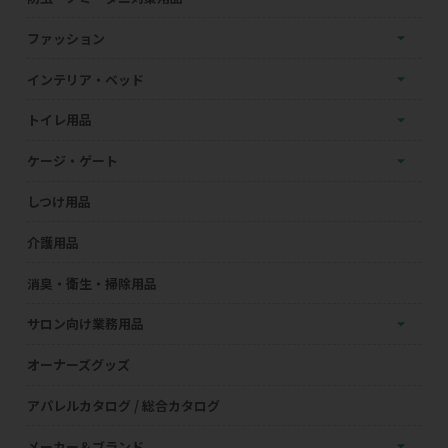
ファッション
インテリア・ベッド
トイレ用品
ケージ・ゲート
しつけ用品
介護用品
消臭・衛生・掃除用品
サロン向け業務用品
オーナーズグッズ
アパレルカタログ / 総合カタログ
メーカー＆ブランド