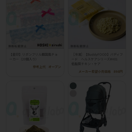
【星印】リボンフリル韓国風チョ
［冷凍］【BuddyFOOD】バディフ
ーカー（20個入り）
ード ヘルスケアシリーズ#H01
低脂質チキン・ケア
参考上代
オープン
メーカー希望小売価格
898円