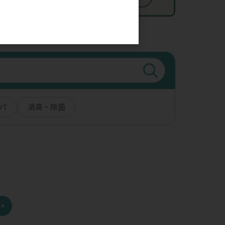
。
パ
消臭・除菌