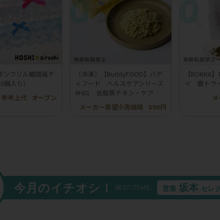
ボンフリル韓国風チ
［冷凍］【BuddyFOOD】バデ
【ROKKA
20個入り）
ィフード ヘルスケアシリーズ
イ 鹿トラ
#H01 低脂質チキン・ケア
参考上代
オープン
メ
メーカー希望小売価格
898円
今月のイチオシ！
坂本
BEST ITEMS
営業
セレ