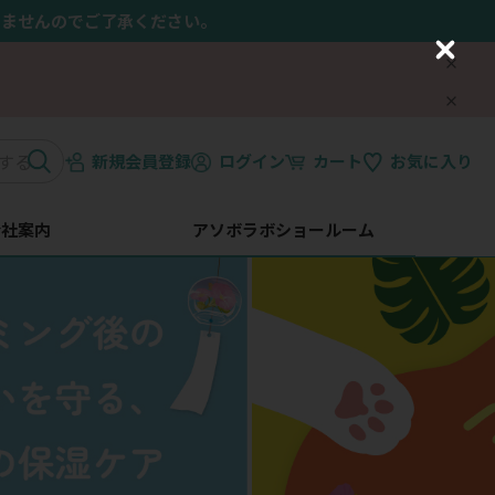
きませんのでご了承ください。
C
l
o
s
e
新規会員登録
ログイン
カート
お気に入り
会社案内
アソボラボショールーム