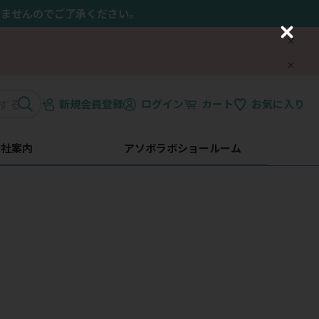
きませんのでご了承ください。
C
l
o
s
e
新規会員登録
ログイン
カート
お気に入り
会社案内
アソボラボショールーム