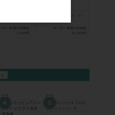
。
】ロッカ エアドラ
【compet】コムペット ミリ
イプふりかけ
ミリ オートN
ーカー希望小売価格
メーカー希望小売価格
1,500円
38,000円
クト