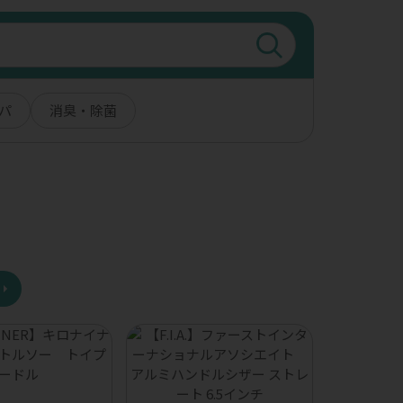
パ
消臭・除菌