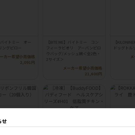
ME】バイトミー オー
【BITE ME】バイトミー コン
【KILON
リングピロー
フィーラビオリ アーバンピロ
ドッグトル
ウバッグ/メッシュ網＜全2色・
ーカー希望小売価格
メ
2サイズ＞
2,091円
メーカー希望小売価格
21,600円
らせ