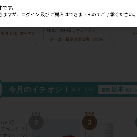
中です。
きますが、ログイン 及び ご購入はできませんのでご了承ください
ボンフリル韓国風チ
［冷凍］【BuddyFOOD】バデ
【ROKKA
20個入り）
ィフード ヘルスケアシリーズ
イ 鹿トラ
#H01 低脂質チキン・ケア
参考上代
オープン
メ
メーカー希望小売価格
898円
今月のイチオシ！
坂本
BEST ITEMS
営業
セレ