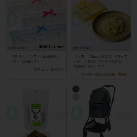
【星印】リボンフリル韓国風チョ
［冷凍］【BuddyFOOD】バディフ
ーカー（20個入り）
ード ヘルスケアシリーズ#H01
低脂質チキン・ケア
参考上代
オープン
メーカー希望小売価格
898円