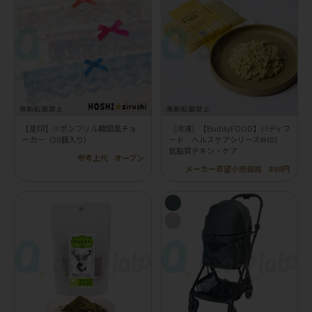
【星印】リボンフリル韓国風チョ
［冷凍］【BuddyFOOD】バディフ
ーカー（20個入り）
ード ヘルスケアシリーズ#H01
低脂質チキン・ケア
参考上代
オープン
メーカー希望小売価格
898円