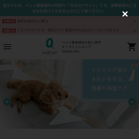
当サイトは、ペット業者様向け卸売り「カタログサイト」です。消費者様のご注
文はお受けできませんのでご了承ください。
C
l
夏季休業日のご案内
お知らせ
o
s
こちらのサイトは、現在テスト運用中のためログインはできません
お知らせ
e