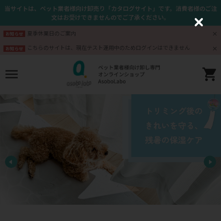
当サイトは、ペット業者様向け卸売り「カタログサイト」です。消費者様のご注
文はお受けできませんのでご了承ください。
C
l
夏季休業日のご案内
お知らせ
o
s
こちらのサイトは、現在テスト運用中のためログインはできません
お知らせ
e