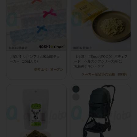
【星印】リボンフリル韓国風チョ
［冷凍］【BuddyFOOD】バディフ
ーカー（20個入り）
ード ヘルスケアシリーズ#H01
低脂質チキン・ケア
参考上代
オープン
メーカー希望小売価格
898円