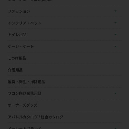
ファッション
インテリア・ベッド
トイレ用品
ケージ・ゲート
しつけ用品
介護用品
消臭・衛生・掃除用品
サロン向け業務用品
オーナーズグッズ
アパレルカタログ / 総合カタログ
メーカー＆ブランド