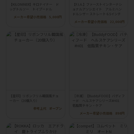
【KILONINER】キロナイナー ド
【F.I.A.】ファーストインターナシ
ッグトルソー トイプードル
ョナルアソシエイト アルミハン
ドルシザー ストレート 6.5インチ
メーカー希望小売価格
5,000円
メーカー希望小売価格
22,000円
【星印】リボンフリル韓国風チョ
［冷凍］【BuddyFOOD】バディフ
ーカー（20個入り）
ード ヘルスケアシリーズ#H01
低脂質チキン・ケア
参考上代
オープン
メーカー希望小売価格
898円