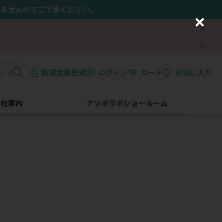
きませんのでご了承ください。
C
l
o
s
e
新規会員登録
ログイン
カート
お気に入り
会社案内
アソボラボショールーム