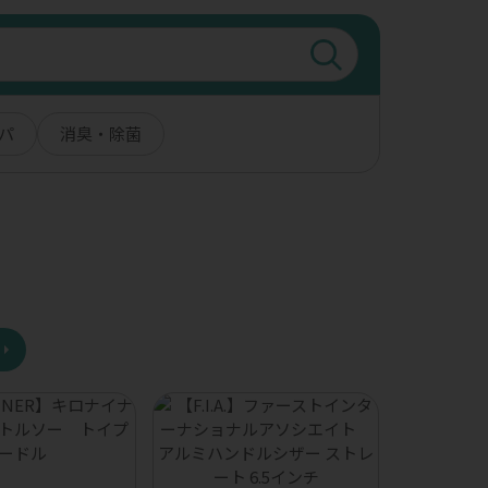
パ
消臭・除菌