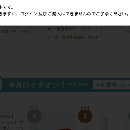
中です。
きますが、ログイン 及び ご購入はできませんのでご了承ください
ボンフリル韓国風チ
［冷凍］【BuddyFOOD】バデ
【ROKKA
20個入り）
ィフード ヘルスケアシリーズ
イ 鹿トラ
#H01 低脂質チキン・ケア
参考上代
オープン
メ
メーカー希望小売価格
898円
今月のイチオシ！
坂本
BEST ITEMS
営業
セレ