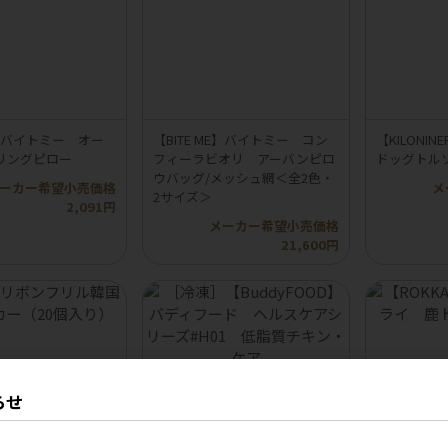
ME】バイトミー オー
【BITE ME】バイトミー コン
【KILON
リングピロー
フィーラビオリ アーバンピロ
ドッグトル
ウバッグ/メッシュ網＜全2色・
ーカー希望小売価格
メ
2サイズ＞
2,091円
メーカー希望小売価格
21,600円
らせ