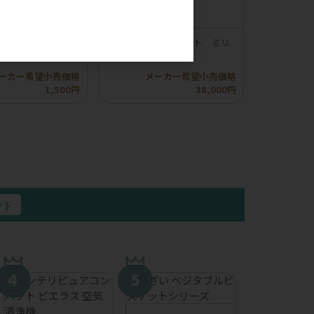
。
】ロッカ エアドラ
【compet】コムペット ミリ
イプふりかけ
ミリ オートN
ーカー希望小売価格
メーカー希望小売価格
1,500円
38,000円
クト