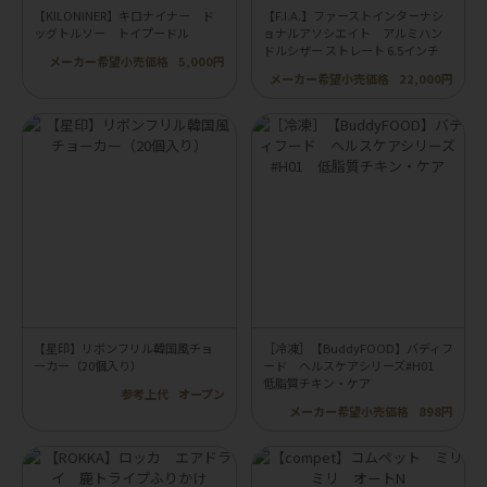
【KILONINER】キロナイナー ド
【F.I.A.】ファーストインターナシ
ッグトルソー トイプードル
ョナルアソシエイト アルミハン
ドルシザー ストレート 6.5インチ
メーカー希望小売価格
5,000円
メーカー希望小売価格
22,000円
【星印】リボンフリル韓国風チョ
［冷凍］【BuddyFOOD】バディフ
ーカー（20個入り）
ード ヘルスケアシリーズ#H01
低脂質チキン・ケア
参考上代
オープン
メーカー希望小売価格
898円