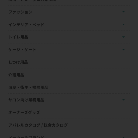
ファッション
インテリア・ベッド
トイレ用品
ケージ・ゲート
しつけ用品
介護用品
消臭・衛生・掃除用品
サロン向け業務用品
オーナーズグッズ
アパレルカタログ / 総合カタログ
メーカー＆ブランド