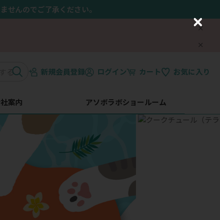
きませんのでご了承ください。
C
l
o
s
e
新規会員登録
ログイン
カート
お気に入り
会社案内
アソボラボショールーム