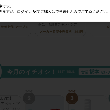
中です。
きますが、ログイン 及び ご購入はできませんのでご了承ください
ボンフリル韓国風チ
［冷凍］【BuddyFOOD】バデ
【ROKKA
20個入り）
ィフード ヘルスケアシリーズ
イ 鹿トラ
#H01 低脂質チキン・ケア
参考上代
オープン
メ
メーカー希望小売価格
898円
今月のイチオシ！
坂本
BEST ITEMS
営業
セレ