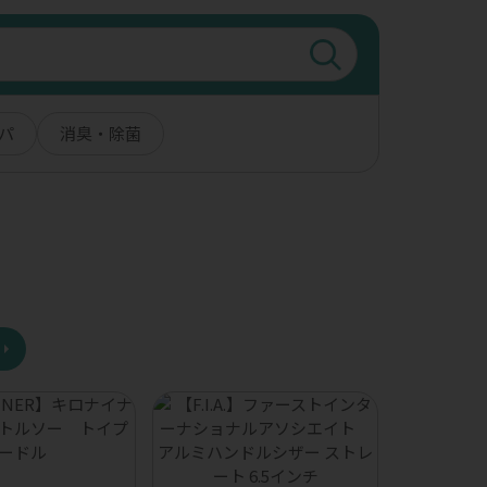
パ
消臭・除菌