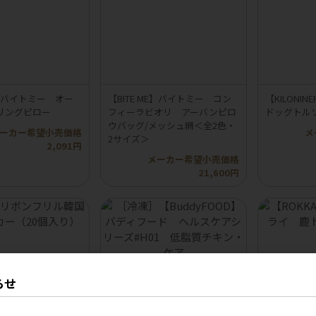
ME】バイトミー オー
【BITE ME】バイトミー コン
【KILON
リングピロー
フィーラビオリ アーバンピロ
ドッグトル
ウバッグ/メッシュ網＜全2色・
ーカー希望小売価格
メ
2サイズ＞
2,091円
メーカー希望小売価格
21,600円
らせ