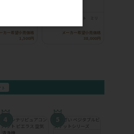
。
】ロッカ エアドラ
【compet】コムペット ミリ
イプふりかけ
ミリ オートN
ーカー希望小売価格
メーカー希望小売価格
1,500円
38,000円
クト