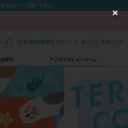
きませんのでご了承ください。
C
l
o
s
e
新規会員登録
ログイン
カート
お気に入り
会社案内
アソボラボショールーム