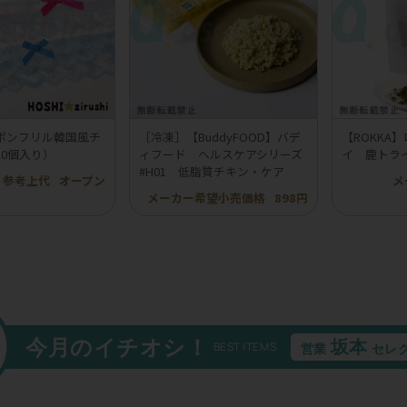
ボンフリル韓国風チ
［冷凍］【BuddyFOOD】バデ
【ROKKA
20個入り）
ィフード ヘルスケアシリーズ
イ 鹿トラ
#H01 低脂質チキン・ケア
参考上代
オープン
メ
メーカー希望小売価格
898円
今月のイチオシ！
坂本
BEST ITEMS
営業
セレ