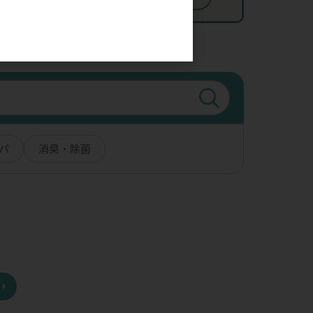
。
パ
消臭・除菌