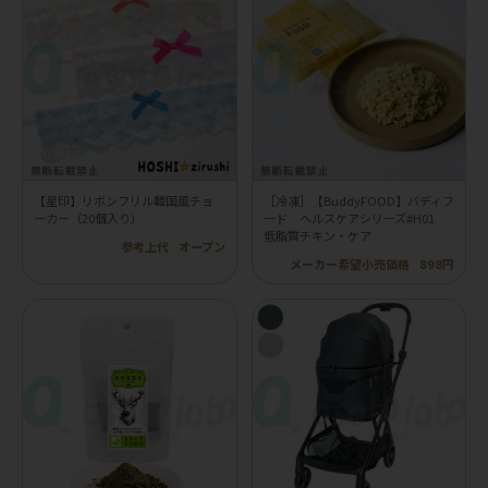
【星印】リボンフリル韓国風チョ
［冷凍］【BuddyFOOD】バディフ
ーカー（20個入り）
ード ヘルスケアシリーズ#H01
低脂質チキン・ケア
参考上代
オープン
メーカー希望小売価格
898円