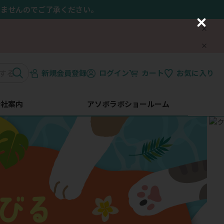
きませんのでご了承ください。
C
l
o
s
e
新規会員登録
ログイン
カート
お気に入り
会社案内
アソボラボショールーム