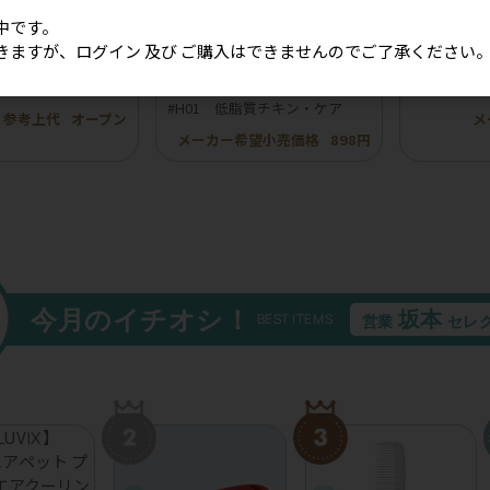
中です。
きますが、ログイン 及び ご購入はできませんのでご了承ください
ボンフリル韓国風チ
［冷凍］【BuddyFOOD】バデ
【ROKKA
20個入り）
ィフード ヘルスケアシリーズ
イ 鹿トラ
#H01 低脂質チキン・ケア
参考上代
オープン
メ
メーカー希望小売価格
898円
今月のイチオシ！
坂本
BEST ITEMS
営業
セレ