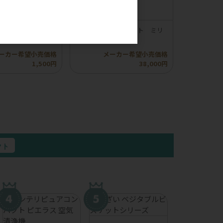
。
】ロッカ エアドラ
【compet】コムペット ミリ
イプふりかけ
ミリ オートN
ーカー希望小売価格
メーカー希望小売価格
1,500円
38,000円
クト