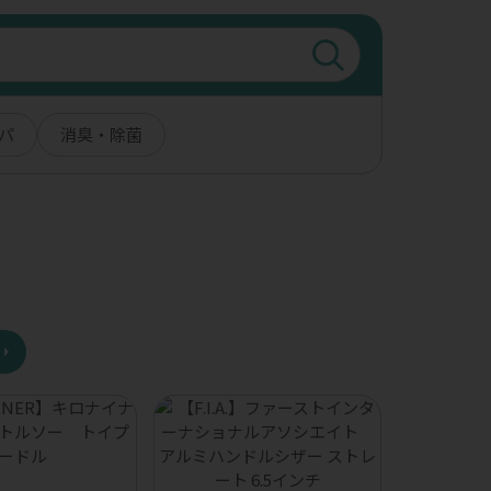
パ
消臭・除菌