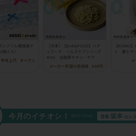
ボンフリル韓国風チ
［冷凍］【BuddyFOOD】バデ
【ROKKA
20個入り）
ィフード ヘルスケアシリーズ
イ 鹿トラ
#H01 低脂質チキン・ケア
参考上代
オープン
メ
メーカー希望小売価格
898円
今月のイチオシ！
坂本
BEST ITEMS
営業
セレ