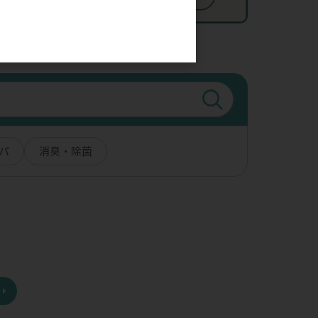
。
パ
消臭・除菌