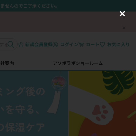
きませんのでご了承ください。
C
l
o
s
e
新規会員登録
ログイン
カート
お気に入り
会社案内
アソボラボショールーム