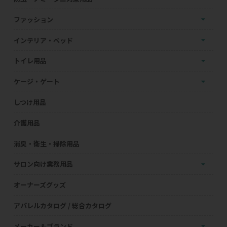
ファッション
インテリア・ベッド
トイレ用品
ケージ・ゲート
しつけ用品
介護用品
消臭・衛生・掃除用品
サロン向け業務用品
オーナーズグッズ
アパレルカタログ / 総合カタログ
メーカー＆ブランド