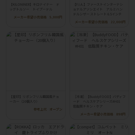
【KILONINER】キロナイナー ド
【F.I.A.】ファーストインターナシ
ッグトルソー トイプードル
ョナルアソシエイト アルミハン
ドルシザー ストレート 6.5インチ
メーカー希望小売価格
5,000円
メーカー希望小売価格
22,000円
【星印】リボンフリル韓国風チョ
［冷凍］【BuddyFOOD】バディフ
ーカー（20個入り）
ード ヘルスケアシリーズ#H01
低脂質チキン・ケア
参考上代
オープン
メーカー希望小売価格
898円