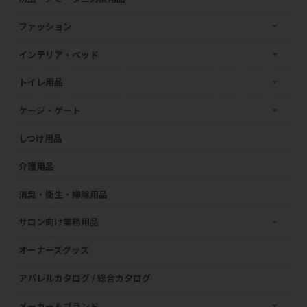
ファッション
インテリア・ベッド
トイレ用品
ケージ・ゲート
しつけ用品
介護用品
消臭・衛生・掃除用品
サロン向け業務用品
オーナーズグッズ
アパレルカタログ / 総合カタログ
メーカー＆ブランド