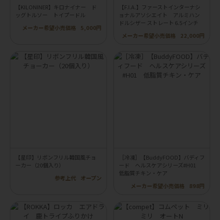
【KILONINER】キロナイナー ド
【F.I.A.】ファーストインターナシ
ッグトルソー トイプードル
ョナルアソシエイト アルミハン
ドルシザー ストレート 6.5インチ
メーカー希望小売価格
5,000円
メーカー希望小売価格
22,000円
【星印】リボンフリル韓国風チョ
［冷凍］【BuddyFOOD】バディフ
ーカー（20個入り）
ード ヘルスケアシリーズ#H01
低脂質チキン・ケア
参考上代
オープン
メーカー希望小売価格
898円