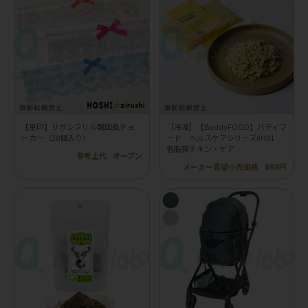
【星印】リボンフリル韓国風チョ
［冷凍］【BuddyFOOD】バディフ
ーカー（20個入り）
ード ヘルスケアシリーズ#H01
低脂質チキン・ケア
参考上代
オープン
メーカー希望小売価格
898円