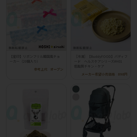
【星印】リボンフリル韓国風チョ
［冷凍］【BuddyFOOD】バディフ
ーカー（20個入り）
ード ヘルスケアシリーズ#H01
低脂質チキン・ケア
参考上代
オープン
メーカー希望小売価格
898円