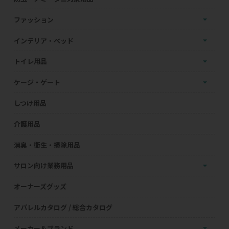
ファッション
インテリア・ベッド
トイレ用品
ケージ・ゲート
しつけ用品
介護用品
消臭・衛生・掃除用品
サロン向け業務用品
オーナーズグッズ
アパレルカタログ / 総合カタログ
メーカー＆ブランド