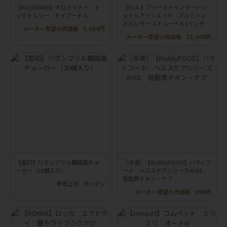
【KILONINER】キロナイナー ド
【F.I.A.】ファーストインターナシ
ッグトルソー トイプードル
ョナルアソシエイト アルミハン
ドルシザー ストレート 6.5インチ
メーカー希望小売価格
5,000円
メーカー希望小売価格
22,000円
【星印】リボンフリル韓国風チョ
［冷凍］【BuddyFOOD】バディフ
ーカー（20個入り）
ード ヘルスケアシリーズ#H01
低脂質チキン・ケア
参考上代
オープン
メーカー希望小売価格
898円