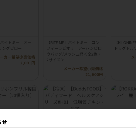
ME】バイトミー オー
【BITE ME】バイトミー コン
【KILON
リングピロー
フィーラビオリ アーバンピロ
ドッグトル
ウバッグ/メッシュ網＜全2色・
ーカー希望小売価格
メ
2サイズ＞
2,091円
メーカー希望小売価格
21,600円
らせ