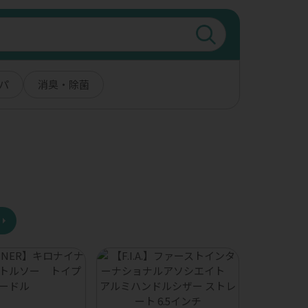
パ
消臭・除菌