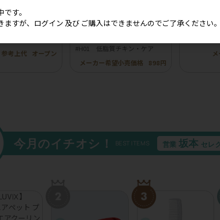
中です。
きますが、ログイン 及び ご購入はできませんのでご了承ください
ボンフリル韓国風チ
［冷凍］【BuddyFOOD】バデ
【ROKKA
20個入り）
ィフード ヘルスケアシリーズ
イ 鹿トラ
#H01 低脂質チキン・ケア
参考上代
オープン
メ
メーカー希望小売価格
898円
今月のイチオシ！
坂本
BEST ITEMS
営業
セレ