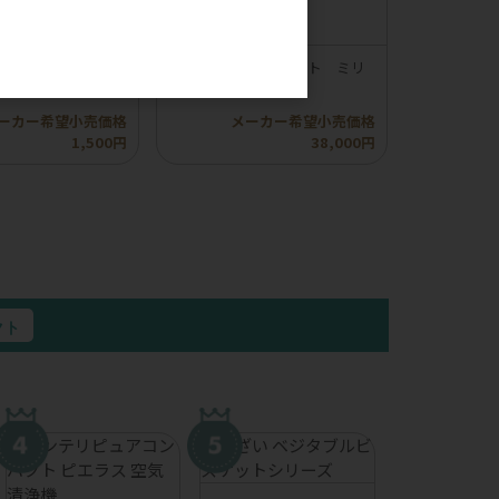
。
】ロッカ エアドラ
【compet】コムペット ミリ
イプふりかけ
ミリ オートN
ーカー希望小売価格
メーカー希望小売価格
1,500円
38,000円
クト