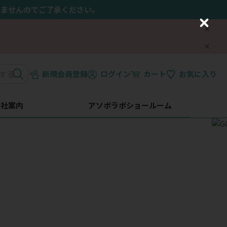
きませんのでご了承ください。
C
l
o
s
e
新規会員登録
ログイン
カート
お気に入り
会社案内
アソボラボショールーム