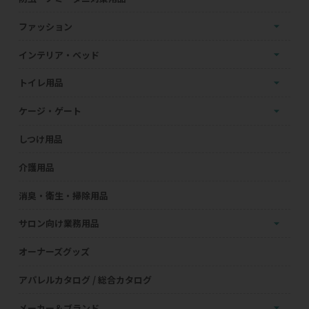
ファッション
インテリア・ベッド
トイレ用品
ケージ・ゲート
しつけ用品
介護用品
消臭・衛生・掃除用品
サロン向け業務用品
オーナーズグッズ
アパレルカタログ / 総合カタログ
メーカー＆ブランド