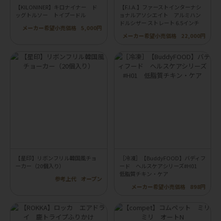
【KILONINER】キロナイナー ド
【F.I.A.】ファーストインターナシ
ッグトルソー トイプードル
ョナルアソシエイト アルミハン
ドルシザー ストレート 6.5インチ
メーカー希望小売価格
5,000円
メーカー希望小売価格
22,000円
【星印】リボンフリル韓国風チョ
［冷凍］【BuddyFOOD】バディフ
ーカー（20個入り）
ード ヘルスケアシリーズ#H01
低脂質チキン・ケア
参考上代
オープン
メーカー希望小売価格
898円