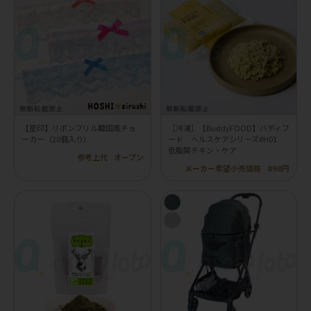
【星印】リボンフリル韓国風チョ
［冷凍］【BuddyFOOD】バディフ
ーカー（20個入り）
ード ヘルスケアシリーズ#H01
低脂質チキン・ケア
参考上代
オープン
メーカー希望小売価格
898円