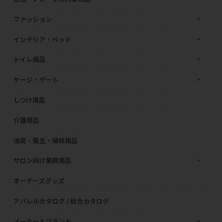
ファッション
インテリア・ベッド
トイレ用品
ケージ・ゲート
しつけ用品
介護用品
消臭・衛生・掃除用品
サロン向け業務用品
オーナーズグッズ
アパレルカタログ / 総合カタログ
メーカー＆ブランド