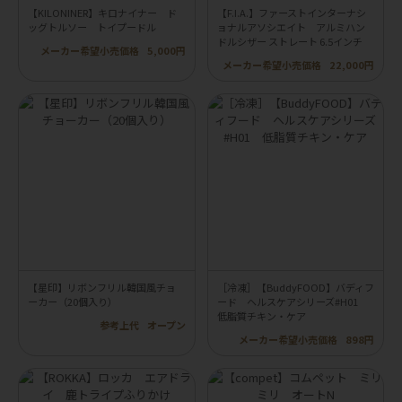
【KILONINER】キロナイナー ド
【F.I.A.】ファーストインターナシ
ッグトルソー トイプードル
ョナルアソシエイト アルミハン
ドルシザー ストレート 6.5インチ
メーカー希望小売価格
5,000円
メーカー希望小売価格
22,000円
【星印】リボンフリル韓国風チョ
［冷凍］【BuddyFOOD】バディフ
ーカー（20個入り）
ード ヘルスケアシリーズ#H01
低脂質チキン・ケア
参考上代
オープン
メーカー希望小売価格
898円