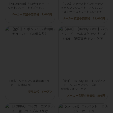
【KILONINER】キロナイナー ド
【F.I.A.】ファーストインターナシ
ッグトルソー トイプードル
ョナルアソシエイト アルミハン
ドルシザー ストレート 6.5インチ
メーカー希望小売価格
5,000円
メーカー希望小売価格
22,000円
【星印】リボンフリル韓国風チョ
［冷凍］【BuddyFOOD】バディフ
ーカー（20個入り）
ード ヘルスケアシリーズ#H01
低脂質チキン・ケア
参考上代
オープン
メーカー希望小売価格
898円