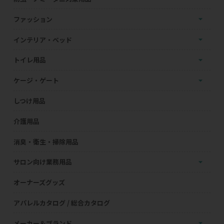
ファッション
インテリア・ベッド
トイレ用品
ケージ・ゲート
しつけ用品
介護用品
消臭・衛生・掃除用品
サロン向け業務用品
オーナーズグッズ
アパレルカタログ / 総合カタログ
メーカー＆ブランド