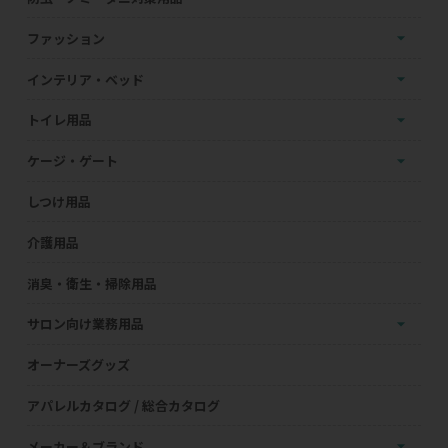
ファッション
インテリア・ベッド
トイレ用品
ケージ・ゲート
しつけ用品
介護用品
消臭・衛生・掃除用品
サロン向け業務用品
オーナーズグッズ
アパレルカタログ / 総合カタログ
メーカー＆ブランド