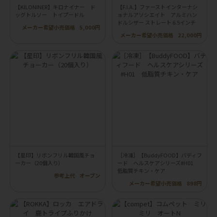
【KILONINER】キロナイナー ド
【F.I.A.】ファーストインターナシ
ッグトルソー トイプードル
ョナルアソシエイト アルミハン
ドルシザー ストレート 6.5インチ
メーカー希望小売価格
5,000円
メーカー希望小売価格
22,000円
【星印】リボンフリル韓国風チョ
［冷凍］【BuddyFOOD】バディフ
ーカー（20個入り）
ード ヘルスケアシリーズ#H01
低脂質チキン・ケア
参考上代
オープン
メーカー希望小売価格
898円