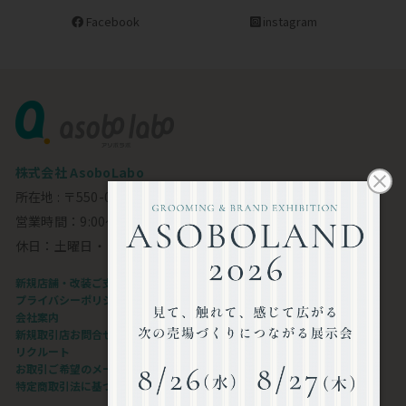
Facebook
instagram
株式会社 AsoboLabo
所在地 : 〒550-0002 大阪市西区江戸堀1-23-11 6F
営業時間：9:00～18:00
休日：土曜日・日曜日・祝日
新規店舗・改装ご支援します
プライバシーポリシー
会社案内
新規取引店お問合せフォーム
リクルート
お取引ご希望のメーカー様
特定商取引法に基づく表記