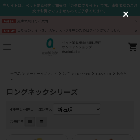
当サイトは、ペット業者様向け卸売り「カタログサイト」です。消費者様のご注
文はお受けできませんのでご了承ください。
C
l
夏季休業日のご案内
お知らせ
o
s
こちらのサイトは、現在テスト運用中のためログインはできません
お知らせ
e
全商品
メーカー＆ブランド
は行
FuzzYard
FuzzYard
おもち
ゃ
ロングネックシリーズ
4
件中 1〜4件目
並び替え
表示切替