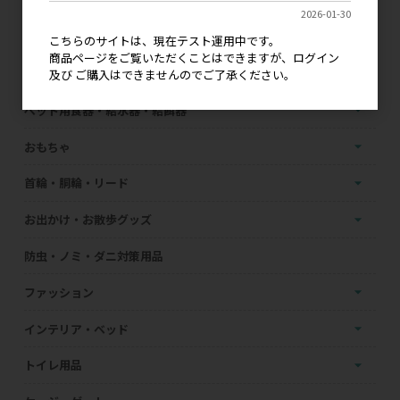
2026-01-30
フード・おやつ・サプリメント
こちらのサイトは、現在テスト運用中です。
商品ページをご覧いただくことはできますが、ログイン
ペット用お手入れ用品
及び ご購入はできませんのでご了承ください。
ペット用食器・給水器・給餌器
おもちゃ
首輪・胴輪・リード
お出かけ・お散歩グッズ
防虫・ノミ・ダニ対策用品
ファッション
インテリア・ベッド
トイレ用品