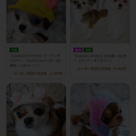
犬用
猫用
犬用
【GARDEN OF EDEN】ガーデンオ
【Garden of Eden】赤白帽 ＜全2色
ブエデン ANIMALMeshCAP＜全4
＞［ガーデンオブエデン］
種類＞＜全3サイズ＞
メーカー希望小売価格
4,400円
メーカー希望小売価格
5,400円