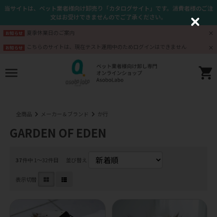
当サイトは、ペット業者様向け卸売り「カタログサイト」です。消費者様のご注
文はお受けできませんのでご了承ください。
C
l
夏季休業日のご案内
お知らせ
o
s
こちらのサイトは、現在テスト運用中のためログインはできません
お知らせ
e
全商品
メーカー＆ブランド
か行
GARDEN OF EDEN
37
件中 1〜32件目
並び替え
表示切替