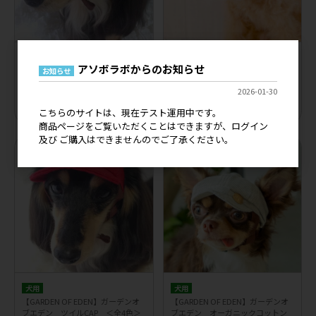
犬用
犬用
アソボラボからのお知らせ
【GARDEN OF EDEN】ガーデンオ
【GARDEN OF EDEN】ガーデンオ
お知らせ
ブエデン DENIM CAP デニムキャ
ブエデン マリンCAP（DENIM）
2026-01-30
ップ ＜全2色＞
＜全4色＞
メーカー希望小売価格
4,400円
メーカー希望小売価格
4,600円
こちらのサイトは、現在テスト運用中です。
商品ページをご覧いただくことはできますが、ログイン
及び ご購入はできませんのでご了承ください。
犬用
犬用
【GARDEN OF EDEN】ガーデンオ
【GARDEN OF EDEN】ガーデンオ
ブエデン ツイルCAP ＜全4色＞
ブエデン オーガニックコットン