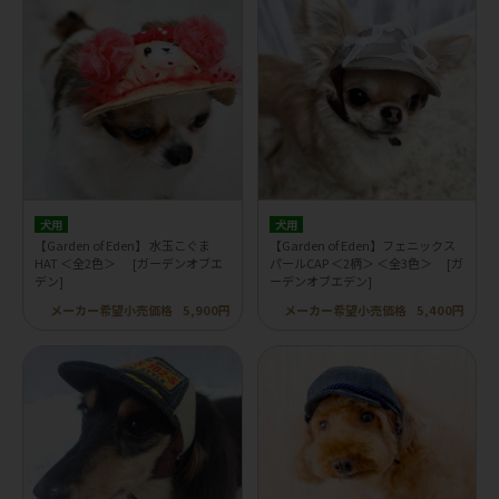
犬用
犬用
【Garden of Eden】 水玉こぐま
【Garden of Eden】フェニックス
HAT ＜全2色＞ [ガーデンオブエ
パールCAP ＜2柄＞ ＜全3色＞ [ガ
デン]
ーデンオブエデン]
メーカー希望小売価格
5,900円
メーカー希望小売価格
5,400円