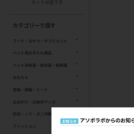
カートは空です
カテゴリーで探す
フード・おやつ・サプリメント
ペット用お手入れ用品
ペット用食器・給水器・給餌器
おもちゃ
首輪・胴輪・リード
お出かけ・お散歩グッズ
防虫・ノミ・ダニ対策用品
アソボラボからのお知
お知らせ
ファッション