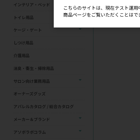
インテリア・ベッド
こちらのサイトは、現在テスト運用
商品ページをご覧いただくことはで
トイレ用品
ケージ・ゲート
しつけ用品
介護用品
消臭・衛生・掃除用品
サロン向け業務用品
オーナーズグッズ
アパレルカタログ / 総合カタログ
メーカー＆ブランド
アソボラボコラム