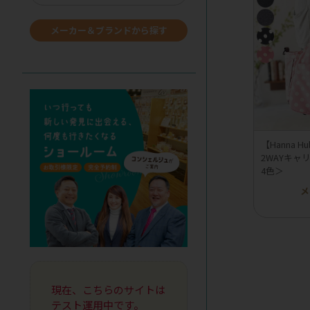
メーカー＆ブランドから探す
【Hanna 
2WAYキャ
4色＞
メ
現在、こちらのサイトは
テスト運用中です。