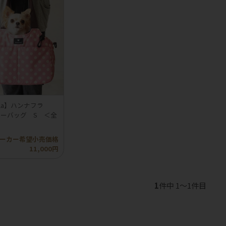
Hula】ハンナフラ
リーバッグ S ＜全
ーカー希望小売価格
11,000円
1
件中 1〜1件目