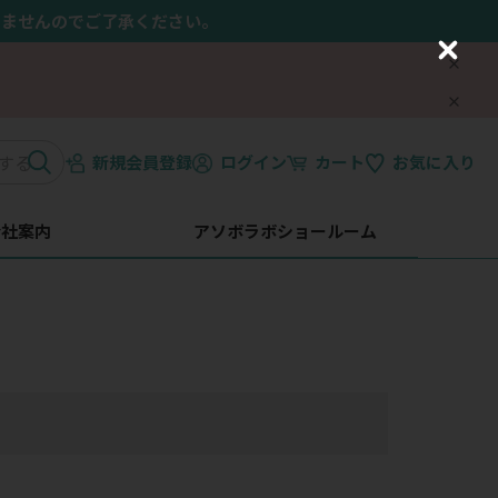
きませんのでご了承ください。
C
l
o
s
e
新規会員登録
ログイン
カート
お気に入り
会社案内
アソボラボショールーム