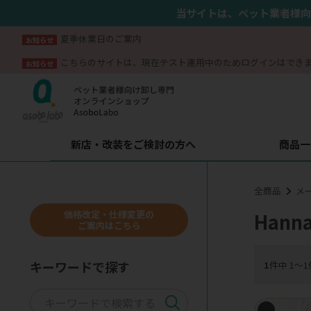
当サイトは、ペット業者様向
夏季休業日のご案内
お知らせ
こちらのサイトは、現在テスト運用中のためログインはでき
お知らせ
新店・改装をご検討の方へ
商品一
全商品
メ
価格改定・仕様変更の
Hanna
ご案内はこちら
キーワードで探す
1
件中 1〜