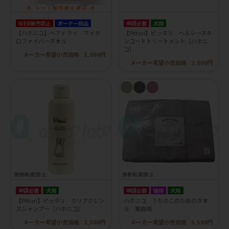
WEB販売禁止
オーナー用品
申請必要
犬用
【ハホニコ】ヘアドライ マイク
【Pittari】ピッタリ ヘルシースキ
ロファイバータオル
ンコートトリートメント［ハホニ
コ］
メーカー希望小売価格
1,000円
メーカー希望小売価格
2,000円
申請必要
犬用
申請必要
猫用
犬用
【Pittari】ピッタリ クリアクレン
ハホニコ うちのこのためのタオ
ズシャンプー［ハホニコ］
ル 業務用
メーカー希望小売価格
2,300円
メーカー希望小売価格
5,500円