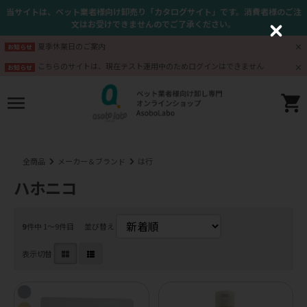
当サイトは、ペット業者様向け卸売り「カタログサイト」です。消費者様のご注
文はお受けできませんのでご了承ください。
C
l
夏季休業日のご案内
お知らせ
o
s
こちらのサイトは、現在テスト運用中のためログインはできません
お知らせ
e
全商品
メーカー＆ブランド
は行
ハホニコ
9
件中 1〜9件目
並び替え
表示切替