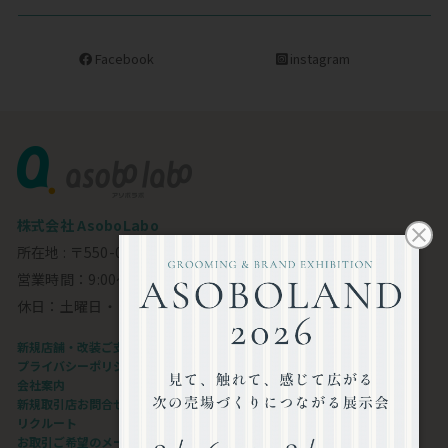
Facebook
instagram
株式会社 AsoboLabo
所在地 : 〒550-0002 大阪市西区江戸堀1-23-11 6F
営業時間：9:00～18:00
休日：土曜日・日曜日・祝日
新規店舗・改装ご支援します
プライバシーポリシー
会社案内
新規取引店お問合せフォーム
リクルート
お取引ご希望のメーカー様