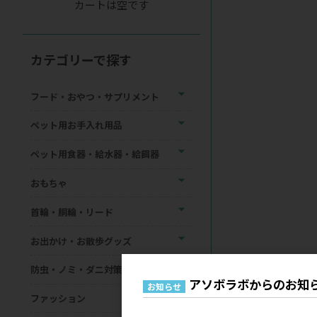
カートは空です
カテゴリーで探す
フード・おやつ・サプリメント
ペット用お手入れ用品
ペット用食器・給水器・給餌器
おもちゃ
首輪・胴輪・リード
お出かけ・お散歩グッズ
防虫・ノミ・ダニ対策用品
アソボラボからのお知
お知らせ
ファッション