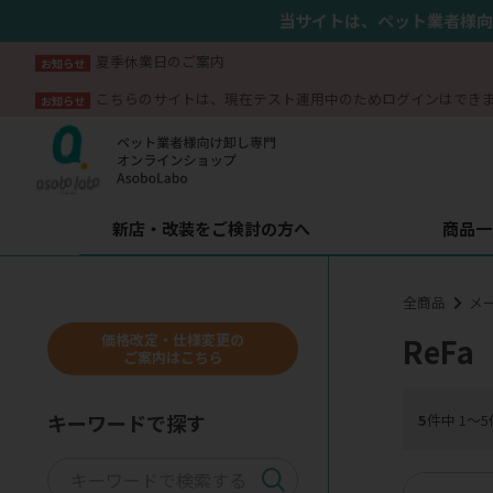
当サイトは、ペット業者様向
夏季休業日のご案内
お知らせ
こちらのサイトは、現在テスト運用中のためログインはでき
お知らせ
新店・改装をご検討の方へ
商品一
全商品
メ
価格改定・仕様変更の
ReFa
ご案内はこちら
キーワードで探す
5
件中 1〜