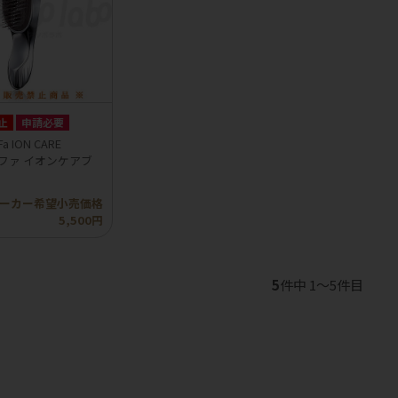
止
申請必要
 ION CARE
リファ イオンケアブ
ーカー希望小売価格
5,500円
5
件中 1〜5件目