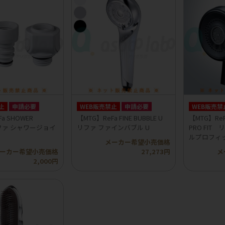
止
申請必要
WEB販売禁止
申請必要
WEB販売禁
a SHOWER
【MTG】ReFa FINE BUBBLE U
【MTG】ReFa
リファ シャワージョイ
リファ ファインバブル U
PRO FIT
ルプロフィ
メーカー希望小売価格
ーカー希望小売価格
27,273円
メ
2,000円