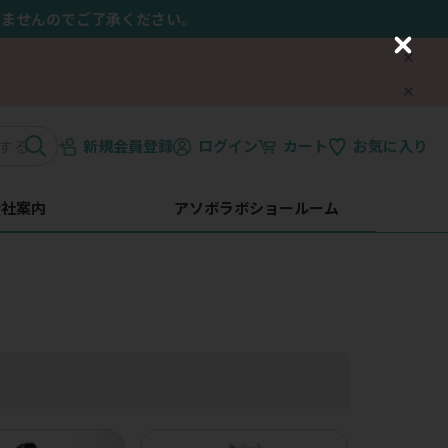
きませんのでご了承ください。
C
l
o
s
e
新規会員登録
ログイン
カート
お気に入り
会社案内
アソボラボショールーム