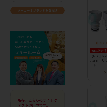
メーカー＆ブランドから探す
WEB販売禁
【MTG】ReF
JOINT 
ント
メ
現在、こちらのサイトは
テスト運用中です。