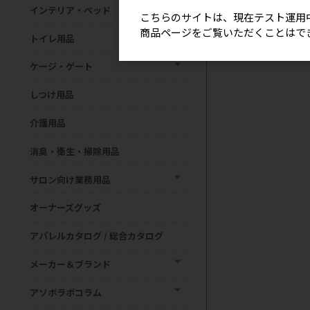
インテリア・ベッド
こちらのサイトは、現在テスト運用
商品ページをご覧いただくことはで
トイレ用品
ケージ・ゲート
しつけ用品
介護用品
消臭・衛生・掃除用品
サロン向け業務用品
オーナーズグッズ
アパレルカタログ / 総合カタログ
メーカー＆ブランド
アソボラボコラム