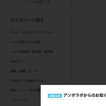
カートは空です
カテゴリーで探す
フード・おやつ・サプリメント
ペット用お手入れ用品
ペット用食器・給水器・給餌器
おもちゃ
首輪・胴輪・リード
お出かけ・お散歩グッズ
防虫・ノミ・ダニ対策用品
アソボラボからのお知
お知らせ
ファッション