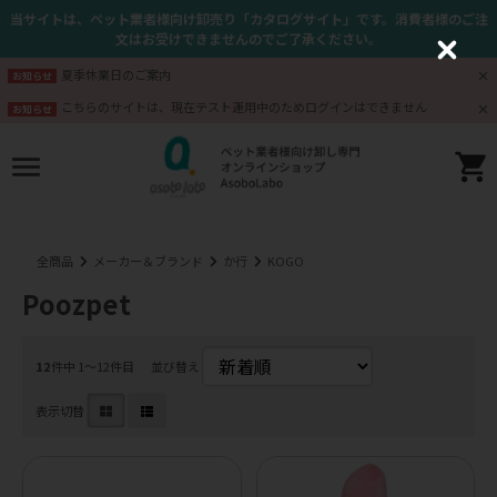
当サイトは、ペット業者様向け卸売り「カタログサイト」です。消費者様のご注
文はお受けできませんのでご了承ください。
C
l
夏季休業日のご案内
お知らせ
o
s
こちらのサイトは、現在テスト運用中のためログインはできません
お知らせ
e
全商品
メーカー＆ブランド
か行
KOGO
Poozpet
12
件中 1〜12件目
並び替え
表示切替