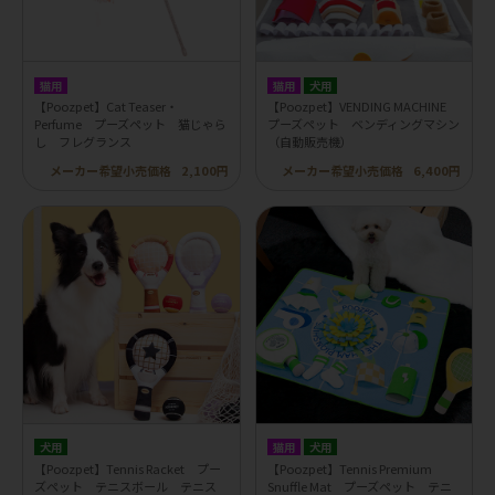
猫用
猫用
犬用
【Poozpet】Cat Teaser・
【Poozpet】VENDING MACHINE
Perfume プーズペット 猫じゃら
プーズペット ベンディングマシン
し フレグランス
（自動販売機）
メーカー希望小売価格
2,100円
メーカー希望小売価格
6,400円
犬用
猫用
犬用
【Poozpet】Tennis Racket プー
【Poozpet】Tennis Premium
ズペット テニスボール テニス
Snuffle Mat プーズペット テニ