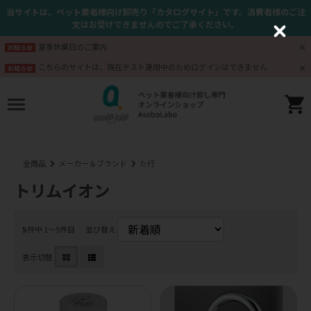
当サイトは、ペット業者様向け卸売り「カタログサイト」です。消費者様のご注
文はお受けできませんのでご了承ください。
C
l
夏季休業日のご案内
お知らせ
o
s
こちらのサイトは、現在テスト運用中のためログインはできません
お知らせ
e
全商品
メーカー＆ブランド
た行
トリムイオン
5
件中 1〜5件目
並び替え
表示切替