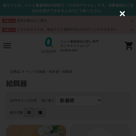
当サイトは、ペット業者様向け卸売り「カタログサイト」です。消費者様のご注
文はお受けできませんのでご了承ください。
C
l
夏季休業日のご案内
お知らせ
o
s
こちらのサイトは、現在テスト運用中のためログインはできません
お知らせ
e
全商品
ペット用食器・給水器・給餌器
給餌器
13
件中 1〜13件目
並び替え
表示切替