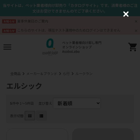
当サイトは、ペット業者様向け卸売り「カタログサイト」です。消費者様のご注
文はお受けできませんのでご了承ください。
C
l
夏季休業日のご案内
お知らせ
o
s
こちらのサイトは、現在テスト運用中のためログインはできません
お知らせ
e
全商品
メーカー＆ブランド
ら行
ルークラン
エルシック
5
件中 1〜5件目
並び替え
表示切替