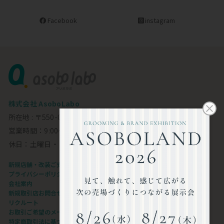
Facebook
instagram
株式会社 AsoboLabo
所在地 : 〒550-0002 大阪市西区江戸堀1-23-11 6F
営業時間：9:00～18:00
休日：土曜日・日曜日・祝日
新規店舗・改装ご支援します
プライバシーポリシー
会社案内
新規取引店お問合せフォーム
リクルート
お取引ご希望のメーカー様
特定商取引法に基づく表記