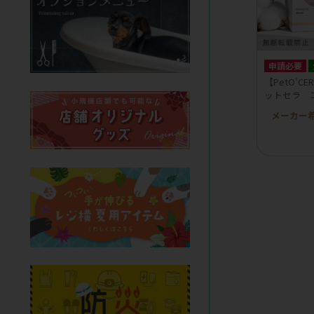
申請必要
【PetO'CE
ットセラ 
メーカー