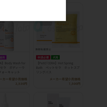
。
猫用
申請必要
犬用
A】Body Wash for
【PetO'CERA】Hot Spring
トセラ ボディーウ
Bath ペットセラ ホットスプ
フォーキャット
リングバス
ーカー希望小売価格
メーカー希望小売価格
2,530円
7,500円