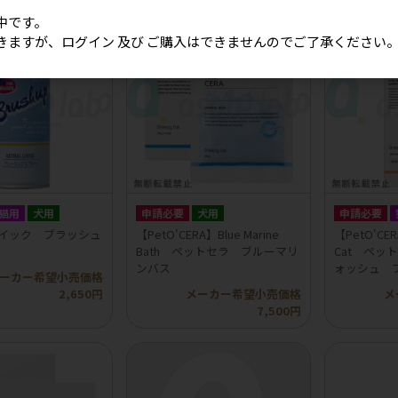
中です。
きますが、ログイン 及び ご購入はできませんのでご了承ください
猫用
犬用
申請必要
犬用
申請必要
ゾイック ブラッシュ
【PetO'CERA】Blue Marine
【PetO'CER
Bath ペットセラ ブルーマリ
Cat ペッ
ンバス
ォッシュ 
ーカー希望小売価格
2,650円
メーカー希望小売価格
メ
7,500円