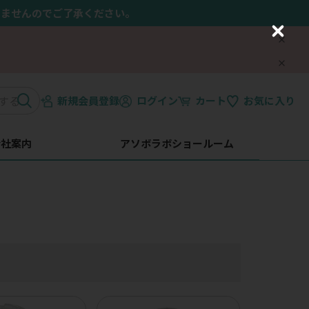
きませんのでご了承ください。
C
l
o
s
e
新規会員登録
ログイン
カート
お気に入り
会社案内
アソボラボショールーム