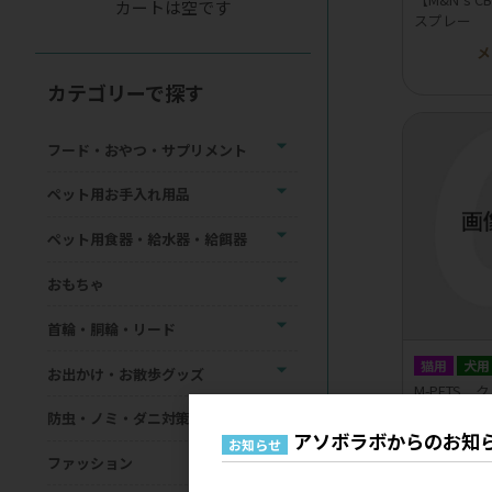
カートは空です
スプレー
メ
カテゴリーで探す
フード・おやつ・サプリメント
ペット用お手入れ用品
ペット用食器・給水器・給餌器
おもちゃ
首輪・胴輪・リード
猫用
犬用
お出かけ・お散歩グッズ
M-PETS
目・耳・鼻
防虫・ノミ・ダニ対策用品
アソボラボからのお知
メ
お知らせ
ファッション