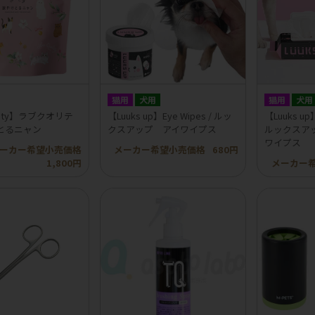
猫用
犬用
猫用
犬用
ality】ラブクオリテ
【Luuks up】Eye Wipes / ルッ
【Luuks up】
とるニャン
クスアップ アイワイプス
ルックスア
ワイプス
ーカー希望小売価格
メーカー希望小売価格
680円
1,800円
メーカー