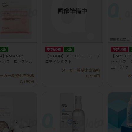
犬用
申請必要
犬用
申請必要
A】Rose Salt
【BLOOM】アーユルニーム プ
【PetO'CER
ットセラ ローズソル
ロテインミスト
ットセラ 
EEF（イヤ
メーカー希望小売価格
ーカー希望小売価格
1,280円
メ
7,500円