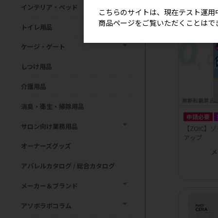
インテリア・ベッド
こちらのサイトは、現在テスト運用
商品ページをご覧いただくことはで
トイレ用品
ケージ・ゲート
しつけ用品
介護用品
消臭・衛生・掃除用品
申請必要
サロン向け業務用品
【ZOIC】
アップ
オーナーズグッズ
メ
アパレルカタログ / 総合カタログ
メーカー＆ブランド
アソボラボコラム