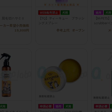
WEB販売禁止
犬用
猫用
犬用
】耳毛切ハサミⅡ
【TQ】ティーキュー ブラッシ
【M-PETS
ングスプレー
scrubbe
ーカー希望小売価格
19,800円
参考上代
オープン
メ
犬用
申請必要
猫用
犬用
申請必要
 CBD】カイカイバリア
【M&N’s CBD】 KAYUPITA軟
ホシカル 