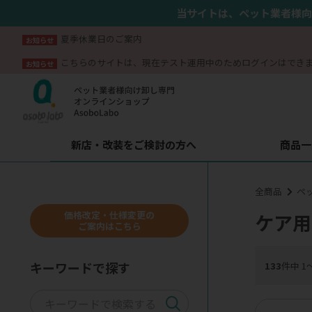
当サイトは、ペット業者様向
夏季休業日のご案内
お知らせ
こちらのサイトは、現在テスト運用中のためログインはでき
お知らせ
新店・改装をご検討の方へ
商品一
全商品
ペ
価格改定・仕様変更の
ケア用
ご案内はこちら
キーワードで探す
133
件中 1