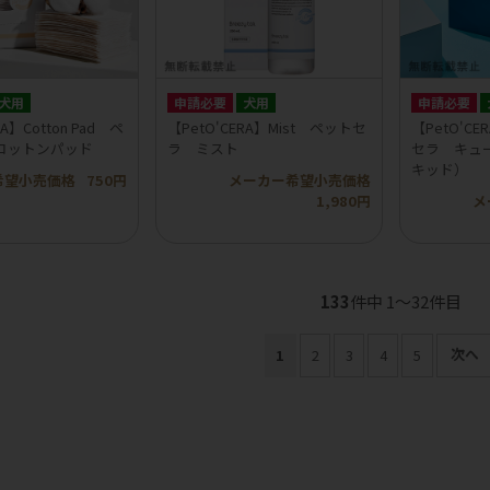
犬用
申請必要
犬用
申請必要
RA】Cotton Pad ペ
【PetO'CERA】Mist ペットセ
【PetO'CE
コットンパッド
ラ ミスト
セラ キュ
キッド）
希望小売価格
750円
メーカー希望小売価格
1,980円
メ
133
件中 1〜32件目
1
2
3
4
5