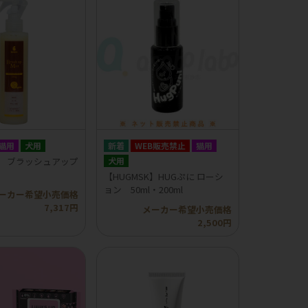
猫用
犬用
WEB販売禁止
猫用
S】 ブラッシュアップ
犬用
【HUGMSK】HUGぷに ローシ
ョン 50ml・200ml
ーカー希望小売価格
7,317円
メーカー希望小売価格
2,500円