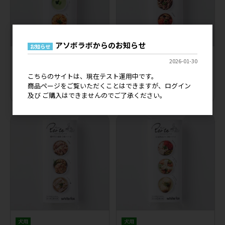
アソボラボからのお知らせ
お知らせ
犬用
犬用
2026-01-30
［冷凍］【Per te】ペルテ ごちそ
［冷凍］【Per te】ペルテ 贅沢国
うごはん 広島熟成どり3種アソー
産牛3種アソート
こちらのサイトは、現在テスト運用中です。
ト
商品ページをご覧いただくことはできますが、ログイン
メーカー希望小売価格
1,045円
及び ご購入はできませんのでご了承ください。
メーカー希望小売価格
920円
犬用
犬用