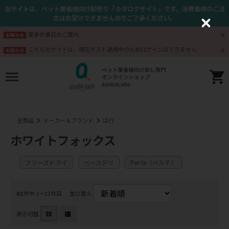
当サイトは、ペット業者様向け卸売り「カタログサイト」です。消費者様のご注
文はお受けできませんのでご了承ください。
C
l
夏季休業日のご案内
お知らせ
o
s
こちらのサイトは、現在テスト運用中のためログインはできません
お知らせ
e
全商品
メーカー＆ブランド
は行
ホワイトフォックス
フリーズドライ
ベースデリ
Per te（ペルテ）
61
件中 1〜32件目
並び替え
表示切替