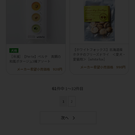
【ホワイトフォックス】北海道産
犬用
ホタテのフリーズドライ ＜愛犬・
［冷凍］【Per te】ペルテ 真鯛の
愛猫用＞［white fox］
和風ポタージュ3種アソート
メーカー希望小売価格
990円
メーカー希望小売価格
920円
61
件中 1〜32件目
1
2