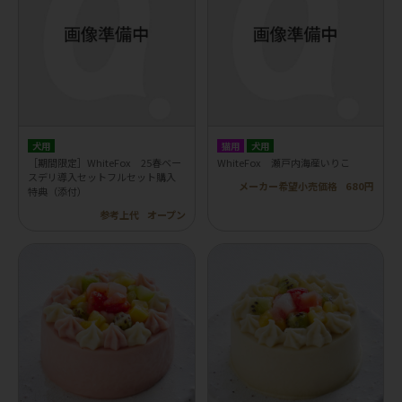
犬用
猫用
犬用
［期間限定］WhiteFox 25春ベー
WhiteFox 瀬戸内海産いりこ
スデリ導入セットフルセット購入
メーカー希望小売価格
680円
特典（添付）
参考上代
オープン