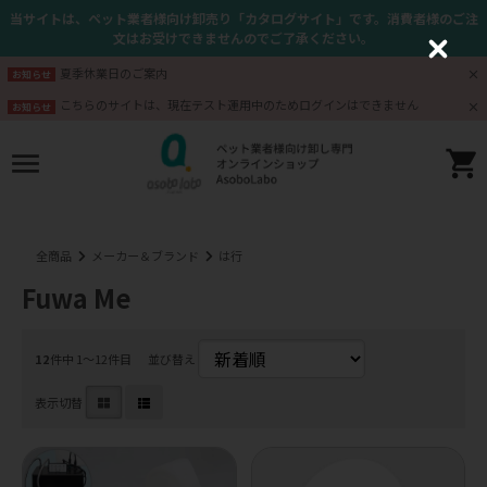
当サイトは、ペット業者様向け卸売り「カタログサイト」です。消費者様のご注
文はお受けできませんのでご了承ください。
C
l
夏季休業日のご案内
お知らせ
o
s
こちらのサイトは、現在テスト運用中のためログインはできません
お知らせ
e
全商品
メーカー＆ブランド
は行
Fuwa Me
12
件中 1〜12件目
並び替え
表示切替