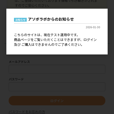
は、ご登録いただいております情報で引き継ぎがされま
すのでご安心ください。
代引き決済、銀行振込決済はご利用いただけませんの
で、NP掛け払いへの変更手続きをお申し込みいただけま
アソボラボからのお知らせ
したら幸いです。
お知らせ
本稼働につきましては、詳細が決まり次第にご案内をい
2026-01-30
たします。どうぞよろしくお願いいたします。
こちらのサイトは、現在テスト運用中です。
商品ページをご覧いただくことはできますが、ログイン
及び ご購入はできませんのでご了承ください。
ログイン
メールアドレス
パスワード
ログイン
パスワードをお忘れの方