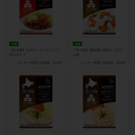
犬用
犬用
【北の極】旨みたっぷりエゾシカ
【北の極】国産鶏と根菜のコロコ
肉のポトフ
ロ煮
メーカー希望小売価格
500円
メーカー希望小売価格
580円