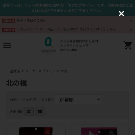
当サイトは、ペット業者様向け卸売り「カタログサイト」です。消費者様のご注
文はお受けできませんのでご了承ください。
C
l
夏季休業日のご案内
お知らせ
o
s
こちらのサイトは、現在テスト運用中のためログインはできません
お知らせ
e
全商品
メーカー＆ブランド
か行
北の極
45
件中 1〜32件目
並び替え
表示切替