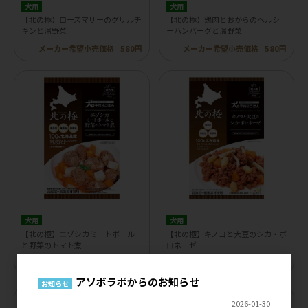
犬用
犬用
【北の極】ローズマリーのグリルチ
【北の極】鶏肉とおからのヘルシ
キンと温野菜
ーハンバーグと温野菜
メーカー希望小売価格
580円
メーカー希望小売価格
580円
犬用
犬用
【北の極】エゾシカミートボール
【北の極】キノコと大豆のシカ・ボ
と野菜のトマト煮
ロネーゼ
メーカー希望小売価格
580円
メーカー希望小売価格
580円
アソボラボからのお知らせ
お知らせ
2026-01-30