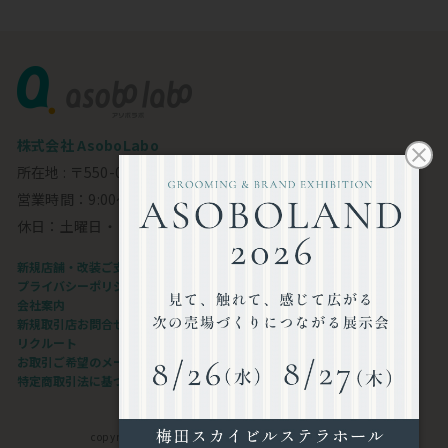
株式会社 AsoboLabo
所在地 : 〒550-0002 大阪市西区江戸堀1-23-11 6F
営業時間：9:00～18:00
休日：土曜日・日曜日・祝日
新規店舗・改装ご支援します
プライバシーポリシー
会社案内
新規取引店お問合せフォーム
リクルート
お取引ご希望のメーカー様
特定商取引法に基づく表記
copyright©AsoboLabo co.,ltd. All Rights Reserved.