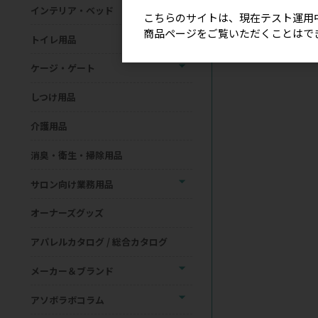
インテリア・ベッド
こちらのサイトは、現在テスト運用
商品ページをご覧いただくことはで
トイレ用品
ケージ・ゲート
しつけ用品
介護用品
消臭・衛生・掃除用品
サロン向け業務用品
オーナーズグッズ
アパレルカタログ / 総合カタログ
メーカー＆ブランド
アソボラボコラム