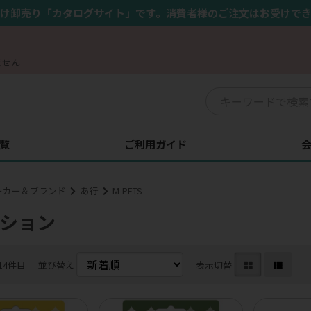
け卸売り「カタログサイト」です。消費者様のご注文はお受けで
ません
覧
ご利用ガイド
ーカー＆ブランド
あ行
M-PETS
ション
14件目
並び替え
表示切替