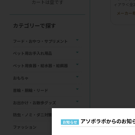
カートは空です
ィアラ＜全
メーカー
カテゴリーで探す
フード・おやつ・サプリメント
ペット用お手入れ用品
ペット用食器・給水器・給餌器
おもちゃ
首輪・胴輪・リード
お出かけ・お散歩グッズ
防虫・ノミ・ダニ対策用品
アソボラボからのお知
お知らせ
ファッション