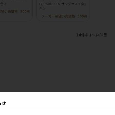
2色＞
CLIP&RUBBER サングラス＜全2
色＞
希望小売価格
500円
メーカー希望小売価格
500円
14
件中 1〜14件目
らせ