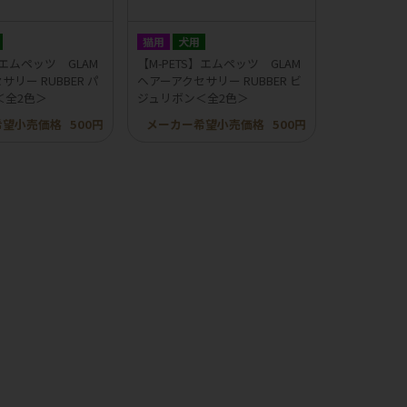
猫用
犬用
】エムペッツ GLAM
【M-PETS】エムペッツ GLAM
リー RUBBER パ
ヘアーアクセサリー RUBBER ビ
＜全2色＞
ジュリボン＜全2色＞
希望小売価格
500円
メーカー希望小売価格
500円