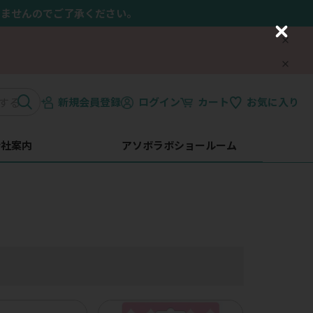
きませんのでご了承ください。
C
l
o
s
e
新規会員登録
ログイン
カート
お気に入り
会社案内
アソボラボショールーム