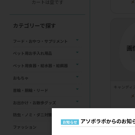
カートは空です
メ
カテゴリーで探す
フード・おやつ・サプリメント
ペット用お手入れ用品
ペット用食器・給水器・給餌器
おもちゃ
キャンディス
首輪・胴輪・リード
メ
お出かけ・お散歩グッズ
防虫・ノミ・ダニ対策用品
アソボラボからのお知
お知らせ
ファッション