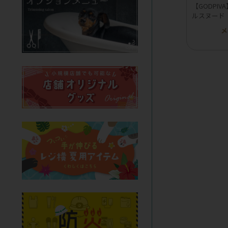
【GODPI
ルスヌード
メ