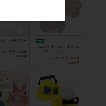
。
ジュスヌード グリー
犬用
【GODPIVA】パイルリボンスヌ
ード［ゴッドピバ］
ーカー希望小売価格
2,500円
メーカー希望小売価格
3,000円