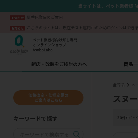
当サイトは、ペット業者様向
夏季休業日のご案内
お知らせ
こちらのサイトは、現在テスト運用中のためログインはでき
お知らせ
新店・改装をご検討の方へ
商品一
全商品
メ
価格改定・仕様変更の
スヌー
ご案内はこちら
キーワードで探す
30
件中 1〜