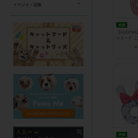
イベント・企画
犬用
【GODPI
スヌード［
メ
犬用