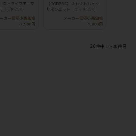
VA】ストライプアニマ
【GODPIVA】 ふわふわバック
［ゴッドピバ］
リボンニット［ゴッドピバ］
ーカー希望小売価格
メーカー希望小売価格
2,900円
9,800円
30
件中 1〜30件目