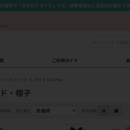
け卸売り「カタログサイト」です。消費者様のご注文はお受けで
ません
覧
ご利用ガイド
ーカー＆ブランド
か行
GODPIVA
ド・帽子
30件目
並び替え
表示切替