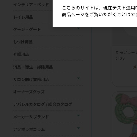
インテリア・ベッド
こちらのサイトは、現在テスト運用
商品ページをご覧いただくことはで
トイレ用品
ケージ・ゲート
しつけ用品
カモフラー
介護用品
ン XS
消臭・衛生・掃除用品
メ
サロン向け業務用品
オーナーズグッズ
アパレルカタログ / 総合カタログ
メーカー＆ブランド
アソボラボコラム