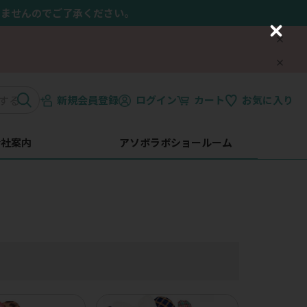
きませんのでご了承ください。
C
l
o
s
e
新規会員登録
ログイン
カート
お気に入り
会社案内
アソボラボショールーム