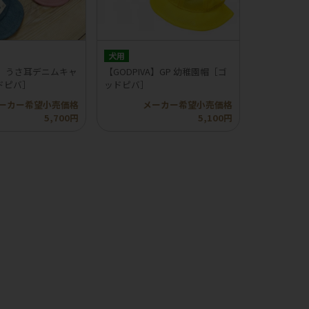
犬用
VA】うさ耳デニムキャ
【GODPIVA】GP 幼稚園帽［ゴ
ドピバ］
ッドピバ］
ーカー希望小売価格
メーカー希望小売価格
5,700円
5,100円